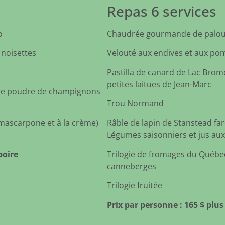
Repas 6 services
o
Chaudrée gourmande de palour
 noisettes
Velouté aux endives et aux pom
Pastilla de canard de Lac Brom
petites laitues de Jean-Marc
 de poudre de champignons
Trou Normand
mascarpone et à la crème)
Râble de lapin de Stanstead farc
Légumes saisonniers et jus aux
boire
Trilogie de fromages du Québec
canneberges
Trilogie fruitée
Prix par personne : 165 $ plus