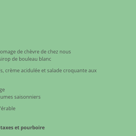
 fromage de chèvre de chez nous
 sirop de bouleau blanc
’s, crème acidulée et salade croquante aux
ge
égumes saisonniers
’érable
 taxes et pourboire