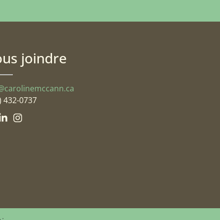
us joindre
@carolinemccann.ca
) 432-0737