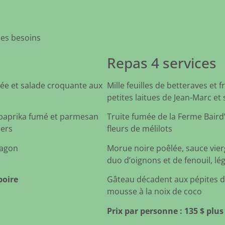
les besoins
Repas 4 services
lée et salade croquante aux
Mille feuilles de betteraves et
petites laitues de Jean-Marc et
 paprika fumé et parmesan
Truite fumée de la Ferme Baird
iers
fleurs de mélilots
ragon
Morue noire poêlée, sauce vier
duo d’oignons et de fenouil, l
boire
Gâteau décadent aux pépites d
mousse à la noix de coco
Prix par personne : 135 $ plus