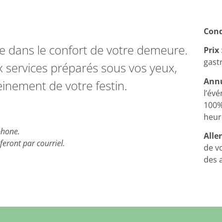
Cond
ble dans le confort de votre demeure.
Prix
gast
services préparés sous vos yeux,
Annu
leinement de votre festin.
l’év
100%
heur
phone.
Alle
feront par courriel.
de v
des a